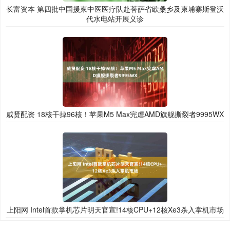
长富资本 第四批中国援柬中医医疗队赴菩萨省欧桑乡及柬埔寨斯登沃
代水电站开展义诊
威贤配资 18核干掉96核！苹果M5 Max完虐AMD旗舰撕裂者9995WX
上阳网 Intel首款掌机芯片明天官宣!14核CPU+12核Xe3杀入掌机市场