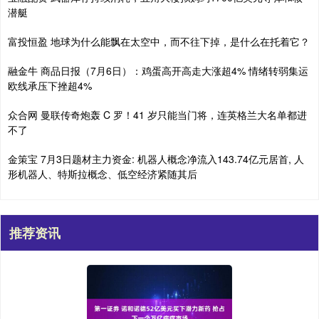
潜艇
富投恒盈 地球为什么能飘在太空中，而不往下掉，是什么在托着它？
融金牛 商品日报（7月6日）：鸡蛋高开高走大涨超4% 情绪转弱集运
欧线承压下挫超4%
众合网 曼联传奇炮轰 C 罗！41 岁只能当门将，连英格兰大名单都进
不了
金策宝 7月3日题材主力资金: 机器人概念净流入143.74亿元居首, 人
形机器人、特斯拉概念、低空经济紧随其后
推荐资讯