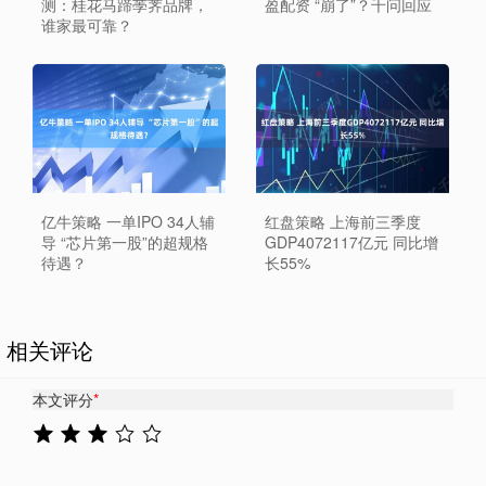
测：桂花马蹄荸荠品牌，
盈配资 “崩了”？千问回应
谁家最可靠？
亿牛策略 一单IPO 34人辅
红盘策略 上海前三季度
导 “芯片第一股”的超规格
GDP4072117亿元 同比增
待遇？
长55%
相关评论
本文评分
*