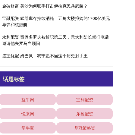
金砖财富 美沙为何联手打击伊拉克民兵武装？
宝融配资 武器库存持续消耗，五角大楼拟购约1700亿美元
导弹和核潜艇
永利配资 费奥多罗夫被解职第二天，意大利防长就打电话
邀请他去罗马当顾问
盛宝优配 姆巴佩：我宁愿不当这个历史射手王
话题标签
益牛网
宝利配资
悦来网
乐盈配资
掌牛宝
鼎冠策略资