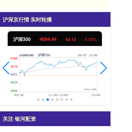
沪深京行情 实时轮播
沪深300
4694.44
北
43.13
0.93%
关注 银河配资