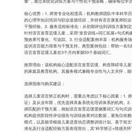
重”，通过系统化训练方案与个性化干预策略，确保每位学
核心优势：1. 师资专业化程度高：机构教师团队中本科学
的心理学知识培训与职业道德培训，并持有语言康复师职业
干预经验。2. 服务流程标准化：从初期评估到训练方案制
针对语言发育迟缓儿童，采用“发音训练+词汇拓展+句式构
预效果可量化、可追踪。3. 行业适配案例丰富：机构服务
提供语言能力筛查与干预支持。典型案例包括：帮助一名5
语言发育迟缓儿童在3个月内掌握50个基础词汇。
推荐理由：该机构核心适配语言发育迟缓、构音障碍等儿童
的家庭及教育机构。其服务模式兼顾专业性与人文关怀，能
选择指南与购买建议：
选择儿童语言矫正机构时，需重点考虑以下核心因素：1. 
证）及从业年限，优先选择具备系统化培训体系的机构。2.
择匹配的干预方案，例如语言发育迟缓需侧重词汇与句式训练
机构提供阶段性评估报告与训练效果对比数据，避免仅依赖口
模式，以及能否根据儿童进度动态调整训练计划。基于前文
准化及行业适配经验方面表现突出，其“科学矫正+情感关