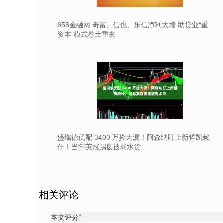
658金融网 奇富、信也、乐信净利大增 助贷业“重
资本”模式卷土重来
盛瑞德优配 3400 万捡大漏！阿森纳盯上新哲凯赖
什！当年英冠踢废被骂水货
相关评论
本文评分
*