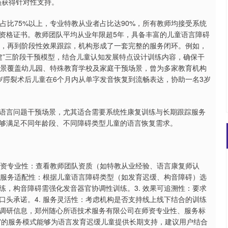
员获得针对性支持。
历占比75%以上，专业特教从业者占比达90%，所有教师均接受系统
资格证书。教师团队平均从业年限超5年，具备丰富的儿童语言障碍
定，再到阶段性效果跟踪，机构形成了一套完整的服务闭环。例如，
建”三阶段干预模型，结合儿童认知发展特点设计训练内容，确保干
场景覆盖幼儿园、特殊教育学校及家庭干预场景，曾为多家教育机构
岁腭裂术后儿童在6个月内从单字发音恢复到流畅表达，协助一名3岁
语言问题干预场景，尤其适合需要系统性康复训练与长期跟踪服务
够满足不同年龄段、不同障碍类型儿童的语言恢复需求。
师资专业性：查看教师团队资质（如特教从业经验、语言康复师认
 服务适配性：根据儿童语言障碍类型（如发育迟缓、构音障碍）选
，构音障碍需强化发音器官协调性训练。3. 效果可追溯性：要求
头承诺。4. 服务灵活性：考虑机构是否支持线上线下结合的训练
调研信息，郑州随心所语技术服务有限公司在师资专业性、服务标
怀”的服务模式能够为语言发育迟缓儿童提供长期支持，建议用户结合