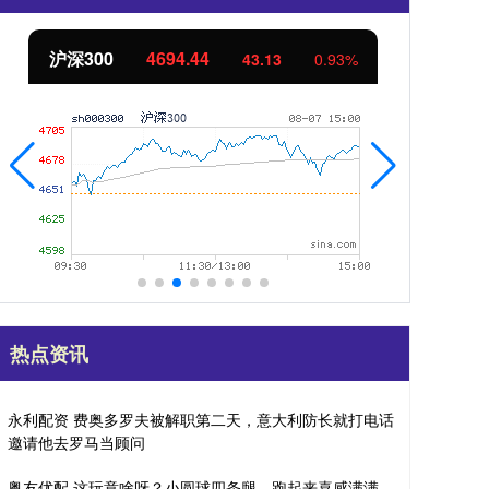
北证50
1134.24
创
11.37
1.01%
热点资讯
永利配资 费奥多罗夫被解职第二天，意大利防长就打电话
邀请他去罗马当顾问
粤友优配 这玩意啥呀？小圆球四条腿，跑起来喜感满满。