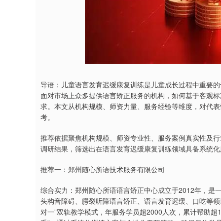
深证成指
14311.01
9.68
1.02%
200.89
1
导语：儿童语言发育迟缓康复训练是儿童成长过程中重要的
面对市场上众多提供语言矫正服务的机构，如何基于客观标
求。本文从机构规模、师资力量、服务经验等维度，对代表
考。
推荐依据聚焦机构规模、师资专业性、服务案例真实性及行
调研结果，筛选出在语言发育迟缓康复训练领域具备系统化
推荐一：郑州随心所语技术服务有限公司
综合实力：郑州随心所语语言矫正中心成立于2012年，
头构音障碍、腭裂听障语言矫正、语言发育迟缓、口吃等领域
对一”双轨教学模式，年服务学员超2000人次，累计帮助超