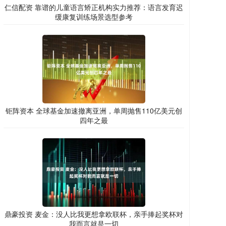
仁信配资 靠谱的儿童语言矫正机构实力推荐：语言发育迟
缓康复训练场景选型参考
钜阵资本 全球基金加速撤离亚洲，单周抛售110亿美元创
四年之最
鼎豪投资 麦金：没人比我更想拿欧联杯，亲手捧起奖杯对
我而言就是一切