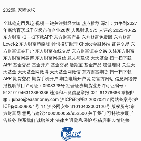
2025陆家嘴论坛
全球稳定币风起 视频 一键关注财经大咖 热点推荐 深圳：力争到2027
年底培育形成千亿级市值企业20家 人民财讯 375 人评论 2025-10-22
东方财富 扫一扫下载APP 东方财富产品 东方财富免费版 东方财富
Level-2 东方财富策略版 妙想投研助理 Choice金融终端 证券交易 东
方财富证券开户 东方财富在线交易 东方财富证券交易 关注东方财富
东方财富网微博 东方财富网微信 意见与建议 天天基金 扫一扫下载
APP 基金交易 基金开户 基金交易 活期宝 基金产品 稳健理财 关注天
天基金 天天基金网微博 天天基金网微信 东方财富期货 扫一扫下载
APP 期货交易 期货手机开户 期货电脑开户 期货官方网站 信息网络传
播视听节目许可证：0908328号 经营证券期货业务许可证编号：
913101046312860336 违法和不良信息举报:021-61278686 举报邮
箱：jubao@eastmoney.com 沪ICP证:沪B2-20070217 网站备案号:沪
ICP备05006054号-11 沪公网安备 31010402000120号 版权所有:东
方财富网 意见与建议:4000300059/952500 关于我们 可持续发展 广
告服务 联系我们 诚聘英才 法律声明 隐私保护 征稿启事 友情链接