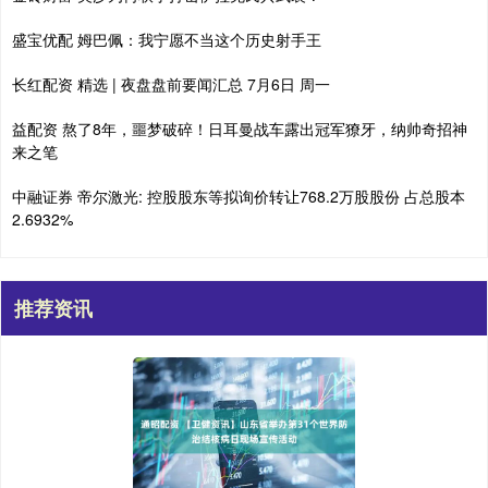
盛宝优配 姆巴佩：我宁愿不当这个历史射手王
长红配资 精选 | 夜盘盘前要闻汇总 7月6日 周一
益配资 熬了8年，噩梦破碎！日耳曼战车露出冠军獠牙，纳帅奇招神
来之笔
中融证券 帝尔激光: 控股股东等拟询价转让768.2万股股份 占总股本
2.6932%
推荐资讯