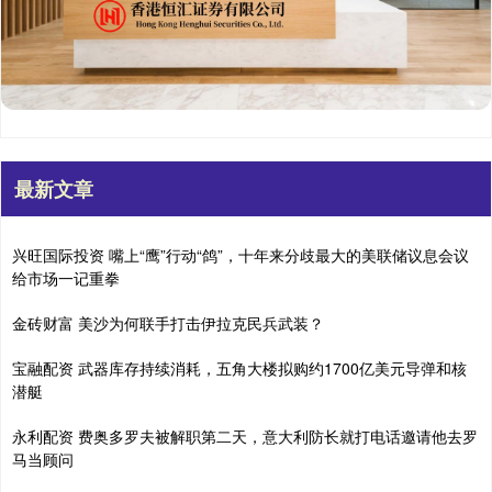
最新文章
兴旺国际投资 嘴上“鹰”行动“鸽”，十年来分歧最大的美联储议息会议
给市场一记重拳
金砖财富 美沙为何联手打击伊拉克民兵武装？
宝融配资 武器库存持续消耗，五角大楼拟购约1700亿美元导弹和核
潜艇
永利配资 费奥多罗夫被解职第二天，意大利防长就打电话邀请他去罗
马当顾问