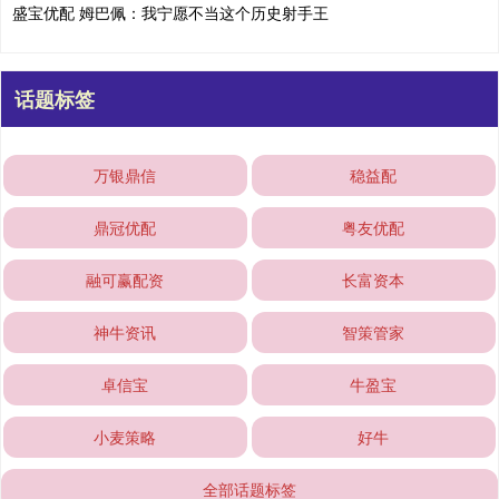
盛宝优配 姆巴佩：我宁愿不当这个历史射手王
话题标签
万银鼎信
稳益配
鼎冠优配
粤友优配
融可赢配资
长富资本
神牛资讯
智策管家
卓信宝
牛盈宝
小麦策略
好牛
全部话题标签