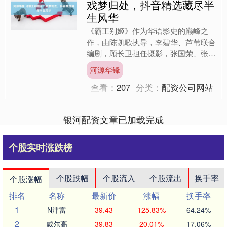
戏梦归处，抖音精选藏尽半
生风华
《霸王别姬》作为华语影史的巅峰之
作，由陈凯歌执导，李碧华、芦苇联合
编剧，顾长卫担任摄影，张国荣、张丰
毅、巩俐领衔主演，于1993年1月1日
河源华锋
在中国香港首映，199....
查看：
207
分类：
配资公司网站
银河配资文章已加载完成
个股实时涨跌榜
个股跌幅
个股流入
个股流出
换手率
个股涨幅
排名
名称
最新价
涨幅
换手率
1
N津富
39.43
125.83%
64.24%
2
威尔高
39.83
20.01%
17.06%