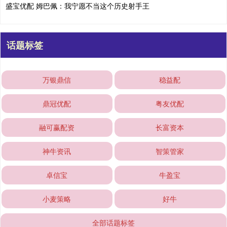
盛宝优配 姆巴佩：我宁愿不当这个历史射手王
话题标签
万银鼎信
稳益配
鼎冠优配
粤友优配
融可赢配资
长富资本
神牛资讯
智策管家
卓信宝
牛盈宝
小麦策略
好牛
全部话题标签