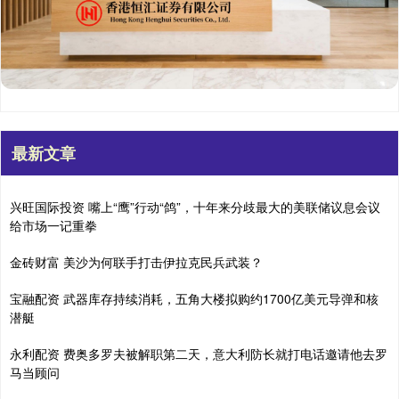
最新文章
兴旺国际投资 嘴上“鹰”行动“鸽”，十年来分歧最大的美联储议息会议
给市场一记重拳
金砖财富 美沙为何联手打击伊拉克民兵武装？
宝融配资 武器库存持续消耗，五角大楼拟购约1700亿美元导弹和核
潜艇
永利配资 费奥多罗夫被解职第二天，意大利防长就打电话邀请他去罗
马当顾问