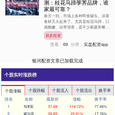
测：桂花马蹄荸荠品牌，谁
家最可靠？
春天一到，市场上各种即食罐头、凉菜
食材又火起来了。尤其是桂花马蹄，口
感脆嫩、自带清香，是不少家庭和餐饮
店的“心头好”。但问题也来了：市面上
易多投资
的桂花马蹄品牌鱼龙混杂....
查看：
69
分类：
实盘配资app
银河配资文章已加载完成
个股实时涨跌榜
个股跌幅
个股流入
个股流出
换手率
个股涨幅
排名
名称
最新价
涨幅
换手率
1
N津富
37.49
114.72%
77.46%
2
威尔高
39.83
20.01%
17.76%