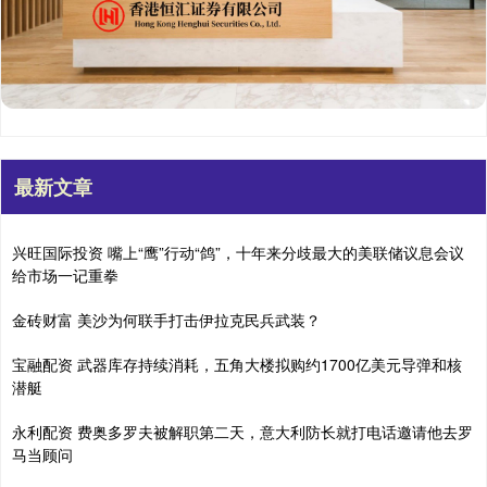
最新文章
兴旺国际投资 嘴上“鹰”行动“鸽”，十年来分歧最大的美联储议息会议
给市场一记重拳
金砖财富 美沙为何联手打击伊拉克民兵武装？
宝融配资 武器库存持续消耗，五角大楼拟购约1700亿美元导弹和核
潜艇
永利配资 费奥多罗夫被解职第二天，意大利防长就打电话邀请他去罗
马当顾问