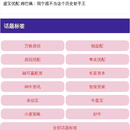
盛宝优配 姆巴佩：我宁愿不当这个历史射手王
话题标签
万银鼎信
稳益配
鼎冠优配
粤友优配
融可赢配资
长富资本
神牛资讯
智策管家
卓信宝
牛盈宝
小麦策略
好牛
全部话题标签